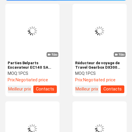
Parties Belparts
Réducteur de voyage de
Excavateur EC140 SA
Travel Gearbox DX300
8230-33470 Boîte de
d'excavatrice de Belparts
MOQ:
1PCS
MOQ:
1PCS
vitesses de réduction de
K1012069
Prix:
Negotiated price
Prix:
Negotiated price
déplacement pour pièces
Volvo
Meilleur prix
Contacts
Meilleur prix
Contacts