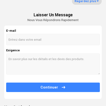
Regardez plus
boîte de vitesse d'oscillation
Laisser Un Message
Soupape de commande d'excavatrice
Nous Vous Répondrons Rapidement
Boîte de vitesse de voyage
E-mail
pièces finales d'entraînement d'excavatrice
Joints du centre de l'excavateur
Exigence
Gear Pompe hydraulique
Moteur de fan hydraulique
pièces détachées excavatrice
Contrôleur d'excavatrice
Continuer
Moniteur d'excavatrice
Soupape de sécurité d'excavatrice