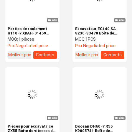
Parties de roulement
Excavateur EC140 SA
R110-7 XKAH-01459
8230-33470 Boîte de
Excavateur réducteur de
vitesses de réduction de
MOQ:
1 pièces
MOQ:
1PCS
déplacement hydraulique
l'entraînement final Pour
Prix:
Negotiated price
Prix:
Negotiated price
Boîte de vitesses pour
pièces Volvo
pièces d'excavateur
Meilleur prix
Contacts
Meilleur prix
Contacts
À La Maison
Produits
Vidéos
À Propos De
Nous
Pièces pour excavatrice
Doosan DH60-7 R55
ZX55 Boîte de vitesses de
K9005741 Boîte de