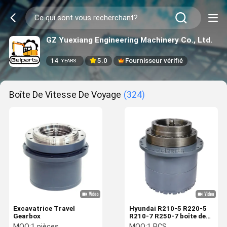
GZ Yuexiang Engineering Machinery Co., Ltd.
14
5.0
Fournisseur vérifié
YEARS
Boîte De Vitesse De Voyage
(324)
Excavatrice Travel
Hyundai R210-5 R220-5
Gearbox
R210-7 R250-7 boîte de
vitesses de réduction de
MOQ:
1 pièces
MOQ:
1 PCS