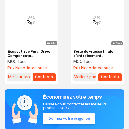
Excavatrice Final Drive
Boîte de vitesse finale
Components
d'entraînement
YN15V00037F1 de boîte
d'excavatrice de JCB,
MOQ:
1pcs
MOQ:
1pcs
de vitesse de voyage de
boîte de vitesse 20925318
Prix:
Negotiated price
Prix:
Negotiated price
KOBELCO SY215-8 SH210
de réduction de voyage de
SH240-5 SH200A3 CX210
JS200 JS210 JS220
Meilleur prix
Contacts
Meilleur prix
Contacts
Économisez votre temps
Laissez-nous contacter les meilleurs
produits avec vous.
Donnez votre exigence