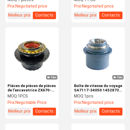
déplacement 31EM-
Prix:
Negotiated price
Prix:
Negotiated price
40010 pour pièces
d'excavatrice
Meilleur prix
Contacts
Meilleur prix
Contacts
Pièces de pièces de pièces
Boîte de vitesse du voyage
de l'excavatrice ZX670-3
SA7117-34050 14528735
JD670G Boîte de vitesses
pour l'excavatrice EC240
MOQ:
1PCS
MOQ:
1pcs
de réduction de
EC240B de
Prix:
Negotiable Price
Prix:
Negotiated price
déplacement pour
Hitachi 9254462
Meilleur prix
Contacts
Meilleur prix
Contacts