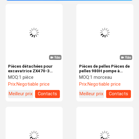
Pièces détachées pour
Pièces de pelles Pièces de
excavatrice ZX470-3
pelles 980H pompe à
Ventilateur moteur
ventilateur 235-2716
MOQ:
1 pièce
MOQ:
1 morceau
YA00005829 Pour Hitachi
moteur de ventilateur
Prix:
Negotiable price
Prix:
Negotiable price
Meilleur prix
Contacts
Meilleur prix
Contacts