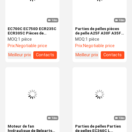
EC700C EC750D ECR235C
Parties de pelles pièces
ECR305C Pièces de
de pelle A25F A30F A35F
moteur à piston
A40F Ventilateur à piston
MOQ:
1 pièce
MOQ:
1 pièce
VOE 15070857
Prix:
Negotiable price
Prix:
Negotiable price
Meilleur prix
Contacts
Meilleur prix
Contacts
À La Maison
Produits
Vidéos
À Propos De
Nous
Moteur de fan
Parties de pelles Parties
hydraulique de Belparts
de pelles EC360C L