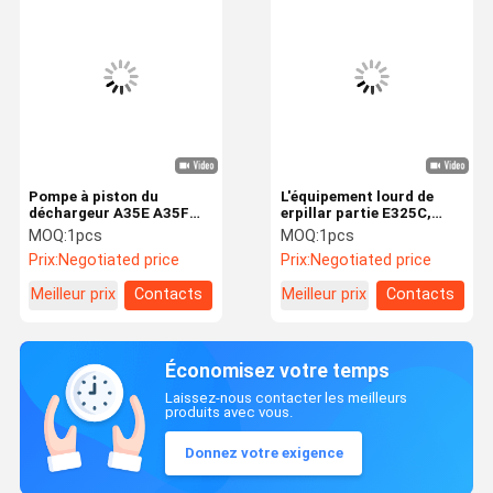
Pompe à piston du
L'équipement lourd de
déchargeur A35E A35F
erpillar partie E325C,
A40E A40F 15020177
moteur de fan de
MOQ:
1pcs
MOQ:
1pcs
l'excavatrice 179-9778 de
Prix:
Negotiated price
Prix:
Negotiated price
haute résistance
Meilleur prix
Contacts
Meilleur prix
Contacts
Économisez votre temps
Laissez-nous contacter les meilleurs
produits avec vous.
Donnez votre exigence