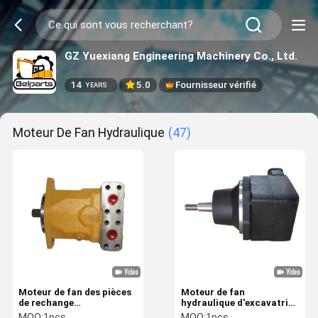
GZ Yuexiang Engineering Machinery Co., Ltd.
14
5.0
Fournisseur vérifié
YEARS
Moteur De Fan Hydraulique
(47)
Moteur de fan des pièces
Moteur de fan
de rechange
hydraulique d'excavatrice
d'excavatrice de erpillar
de Belparts Hitachi
MOQ:
1pcs
MOQ:
1pcs