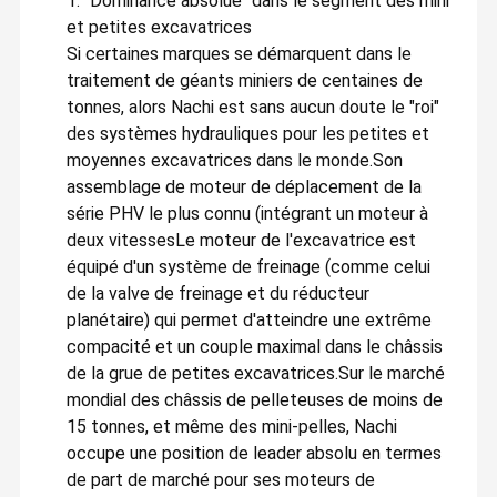
1. "Dominance absolue" dans le segment des mini
et petites excavatrices
Nos principaux produits sont les pièces de rechange
hydrauliques de la pelle, la pompe principale hydraulique, le
Si certaines marques se démarquent dans le
moteur swing, le moteur de déplacement, le moteur final, le
moteur de déplacement, la boîte de vitesses swing, la boîte de
traitement de géants miniers de centaines de
vitesses travel, les engrenages, les régulateurs,Valve de
Visite De
Contrôle
Contactez-
Nouvelles
tonnes, alors Nachi est sans aucun doute le "roi"
soulagementJusqu'à présent, nos produits ont été exportés
L'usine
Qualité
Nous
vers plus de 198 pays et régions, répartis dans tout le Moyen-
des systèmes hydrauliques pour les petites et
Orient,Asie du Sud-Est, Afrique, Amérique du Nord, Amérique du
Sud, Europe et Océanie avec notre propre marque "Belparts", qui
moyennes excavatrices dans le monde.Son
est très appréciée par les clients étrangers et jouit d'une
grande réputation.
assemblage de moteur de déplacement de la
série PHV le plus connu (intégrant un moteur à
À l'avenir, pour pratiquer notre culture d'entreprise
Faites mieux
pour demain
Nous nous efforcerons d'acquérir davantage de
deux vitessesLe moteur de l'excavatrice est
connaissances professionnelles sur les pièces de machines et
Les Affaires
Le Blog
Demander
VR
d'accroître notre expérience en matière d'approvisionnement et
équipé d'un système de freinage (comme celui
Un Devis
de vente afin de fournir à nos clients de meilleurs produits et
de la valve de freinage et du réducteur
services.Nous allons nous consacrer à développer un espace
d'affaires plus large ensemble sur la base à long terme, des
planétaire) qui permet d'atteindre une extrême
relations commerciales amicales, mutuellement bénéfiques et
mutuellement bénéfiques.
pompe hydraulique d'excavatrice
compacité et un couple maximal dans le châssis
de la grue de petites excavatrices.Sur le marché
pièces de pompe hydraulique d'excavatrice
mondial des châssis de pelleteuses de moins de
15 tonnes, et même des mini-pelles, Nachi
Assy de moteur de voyage
occupe une position de leader absolu en termes
de part de marché pour ses moteurs de
Excavatrice Swing Motor