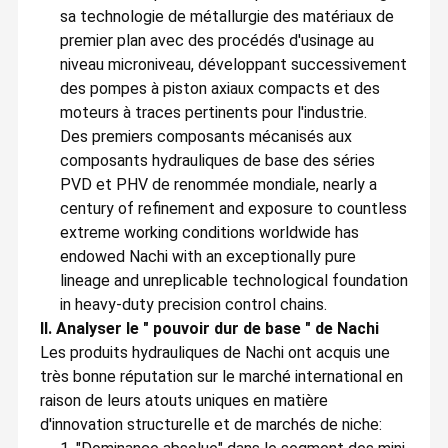
sa technologie de métallurgie des matériaux de
premier plan avec des procédés d'usinage au
niveau microniveau, développant successivement
des pompes à piston axiaux compacts et des
moteurs à traces pertinents pour l'industrie.
Des premiers composants mécanisés aux
composants hydrauliques de base des séries
PVD et PHV de renommée mondiale, nearly a
century of refinement and exposure to countless
extreme working conditions worldwide has
endowed Nachi with an exceptionally pure
lineage and unreplicable technological foundation
in heavy-duty precision control chains.
II. Analyser le " pouvoir dur de base " de Nachi
GZ Yuexiang Engineering Machinery Co., Ltd. a été
Les produits hydrauliques de Nachi ont acquis une
créée pour fournir des équipements de
construction et de fabrication.
très bonne réputation sur le marché international en
À La Maison
Produits
Vidéos
À Propos De
raison de leurs atouts uniques en matière
GZ Yuexiang Engineering Machinery Co., Ltd est une société de
Nous
commerce extérieur intégrant le développement, les ventes, les
d'innovation structurelle et de marchés de niche:
achats, l'entreposage, le transport et le service.nous avons plus
de douze ans d'expérience dans le commerce des machines.