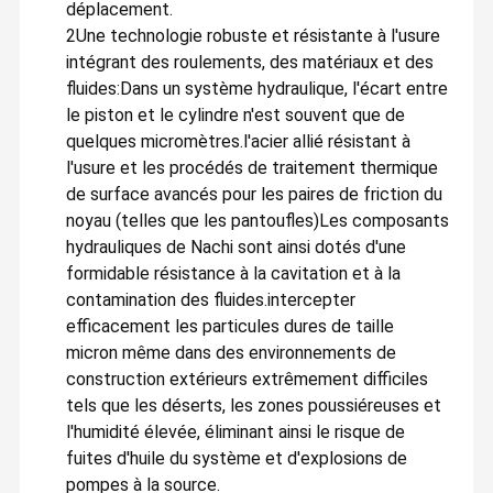
déplacement.
boîte de vitesse d'oscillation
2Une technologie robuste et résistante à l'usure
intégrant des roulements, des matériaux et des
Soupape de commande d'excavatrice
fluides:
Dans un système hydraulique, l'écart entre
le piston et le cylindre n'est souvent que de
Boîte de vitesse de voyage
quelques micromètres.l'acier allié résistant à
l'usure et les procédés de traitement thermique
pièces finales d'entraînement d'excavatrice
de surface avancés pour les paires de friction du
Joints du centre de l'excavateur
noyau (telles que les pantoufles)Les composants
hydrauliques de Nachi sont ainsi dotés d'une
Gear Pompe hydraulique
formidable résistance à la cavitation et à la
contamination des fluides.intercepter
Moteur de fan hydraulique
efficacement les particules dures de taille
micron même dans des environnements de
pièces détachées excavatrice
construction extérieurs extrêmement difficiles
Contrôleur d'excavatrice
tels que les déserts, les zones poussiéreuses et
l'humidité élevée, éliminant ainsi le risque de
Moniteur d'excavatrice
fuites d'huile du système et d'explosions de
pompes à la source.
Soupape de sécurité d'excavatrice