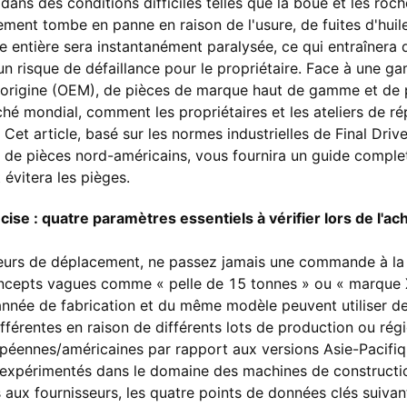
ans des conditions difficiles telles que la boue et les roch
ment tombe en panne en raison de l'usure, de fuites d'huile
e entière sera instantanément paralysée, ce qui entraînera
un risque de défaillance pour le propriétaire. Face à une 
'origine (OEM), de pièces de marque haut de gamme et de 
é mondial, comment les propriétaires et les ateliers de ré
 Cet article, basé sur les normes industrielles de Final Driv
s de pièces nord-américains, vous fournira un guide complet
 évitera les pièges.
ise : quatre paramètres essentiels à vérifier lors de l'a
teurs de déplacement, ne passez jamais une commande à la
ncepts vagues comme « pelle de 15 tonnes » ou « marque
née de fabrication et du même modèle peuvent utiliser de
férentes en raison de différents lots de production ou rég
péennes/américaines par rapport aux versions Asie-Pacifiq
expérimentés dans le domaine des machines de constructio
ux fournisseurs, les quatre points de données clés suivant