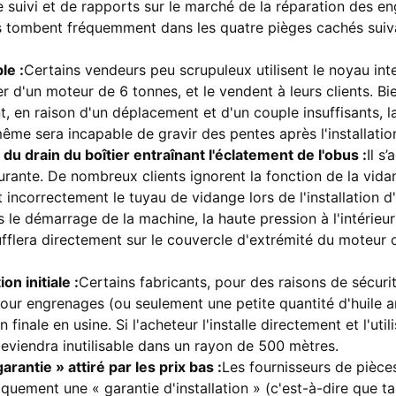
 suivi et de rapports sur le marché de la réparation des en
 tombent fréquemment dans les quatre pièges cachés suiva
le :
Certains vendeurs peu scrupuleux utilisent le noyau in
r d'un moteur de 6 tonnes, et le vendent à leurs clients. Bi
 en raison d'un déplacement et d'un couple insuffisants, la
me sera incapable de gravir des pentes après l'installatio
u drain du boîtier entraînant l'éclatement de l'obus :
Il s
courante. De nombreux clients ignorent la fonction de la vida
 incorrectement le tuyau de vidange lors de l'installation 
le démarrage de la machine, la haute pression à l'intérieur
ufflera directement sur le couvercle d'extrémité du moteur ou
ion initiale :
Certains fabricants, pour des raisons de sécuri
pour engrenages (ou seulement une petite quantité d'huile ant
finale en usine. Si l'acheteur l'installe directement et l'utili
 deviendra inutilisable dans un rayon de 500 mètres.
arantie » attiré par les prix bas :
Les fournisseurs de pièc
uement une « garantie d'installation » (c'est-à-dire que t