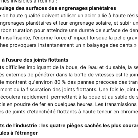
nes invisibles à l’œil nu :
ulage des surfaces des engrenages planétaires
de haute qualité doivent utiliser un acier allié à haute rési
ngrenages planétaires et leur engrenage solaire, et subir u
rbonitruration pour atteindre une dureté de surface de den
t insuffisante, l'énorme force d'impact lorsque la pelle gra
ches provoquera instantanément un « balayage des dents »
 à l’usure des joints flottants
 difficiles impliquant de la boue, de l’eau et du sable, la se
 externes de pénétrer dans la boîte de vitesses est le joint
trie montrent qu'environ 80 % des pannes précoces des tran
ement ou la fissuration des joints flottants. Une fois le joint 
'écoulera rapidement, permettant à la boue et au sable de s'i
écis en poudre de fer en quelques heures. Les transmissions 
s de joints d'étanchéité flottants à haute teneur en chrome e
s de l’industrie : les quatre pièges cachés les plus coura
ules à l’étranger