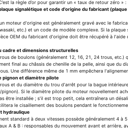
’est la règle d’or pour garantir un « taux de retour zéro » :
 plaque signalétique et code d'origine du fabricant (plaq
d'un moteur d'origine est généralement gravé avec le fabric
awasaki, etc.) et un code de modèle complexe. Si la plaque 
 pièce OEM du fabricant d'origine doit être récupéré à l'aid
u cadre et dimensions structurelles
trous de boulons (généralement 12, 16, 21, 24 trous, etc.) q
ment final au châssis de chenille de la pelle, ainsi que du d
trous. Une différence même de 1 mm empêchera l'alignemen
 pignon et diamètre pilote
trous et du diamètre du trou d'arrêt pour la bague intérieur
/pignon). Si le diamètre pilote du moteur nouvellement ache
 être installée ; s'il est trop petit, cela entraînera un dés
cilitera le cisaillement des boulons pendant le fonctionneme
rt hydraulique
ent standard à deux vitesses possède généralement 4 à 5 
paux A & B : responsables du mouvement avant et arrière, av