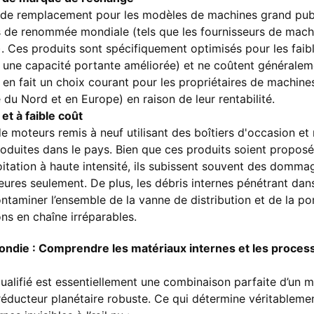
s de remplacement pour les modèles de machines grand pub
s de renommée mondiale (tels que les fournisseurs de mach
). Ces produits sont spécifiquement optimisés pour les faib
, une capacité portante améliorée) et ne coûtent générale
i en fait un choix courant pour les propriétaires de machin
 du Nord et en Europe) en raison de leur rentabilité.
et à faible coût
e moteurs remis à neuf utilisant des boîtiers d'occasion et
oduites dans le pays. Bien que ces produits soient proposés
loitation à haute intensité, ils subissent souvent des domm
eures seulement. De plus, les débris internes pénétrant dan
ntaminer l’ensemble de la vanne de distribution et de la po
ns en chaîne irréparables.
fondie : Comprendre les matériaux internes et les proces
ualifié est essentiellement une combinaison parfaite d’un 
réducteur planétaire robuste. Ce qui détermine véritablemen