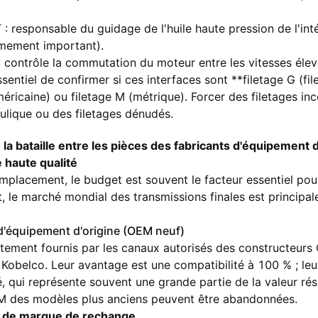
 : responsable du guidage de l'huile haute pression de l'int
rêmement important).
: contrôle la commutation du moteur entre les vitesses élev
essentiel de confirmer si ces interfaces sont **filetage G (fi
ricaine) ou filetage M (métrique). Forcer des filetages in
aulique ou des filetages dénudés.
 la bataille entre les pièces des fabricants d'équipement 
 haute qualité
mplacement, le budget est souvent le facteur essentiel pour
 le marché mondial des transmissions finales est principal
 d'équipement d'origine (OEM neuf)
ctement fournis par les canaux autorisés des constructeurs
 Kobelco. Leur avantage est une compatibilité à 100 % ; leu
 qui représente souvent une grande partie de la valeur rés
EM des modèles plus anciens peuvent être abandonnées.
e de marque de rechange