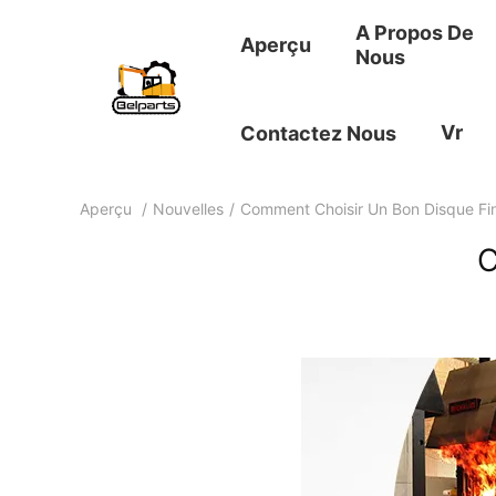
A Propos De
Aperçu
Nous
Vr
Contactez Nous
Aperçu
/
Nouvelles
/
Comment Choisir Un Bon Disque Fin
C