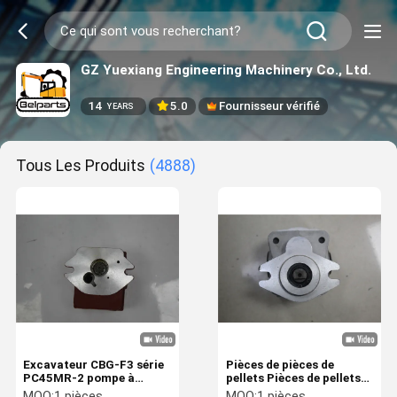
GZ Yuexiang Engineering Machinery Co., Ltd.
14
5.0
Fournisseur vérifié
YEARS
Tous Les Produits
(4888)
Excavateur CBG-F3 série
Pièces de pièces de
PC45MR-2 pompe à
pellets Pièces de pellets
engrenages hydrauliques
pompe à engrenages
MOQ:
1 pièces
MOQ:
1 pièces