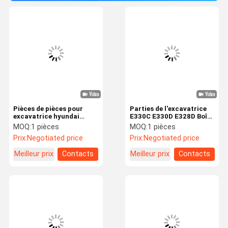
Pièces de pièces pour
Parties de l'excavatrice
excavatrice hyundai
E330C E330D E328D Boîte
moteur de voyage pour
de vitesses de réduction
MOQ:
1 pièces
MOQ:
1 pièces
R305-7 R320-7 31N8-
de déplacement pour
Prix:
Negotiated price
Prix:
Negotiated price
40062 31N9-40032
227-6189
Meilleur prix
Contacts
Meilleur prix
Contacts