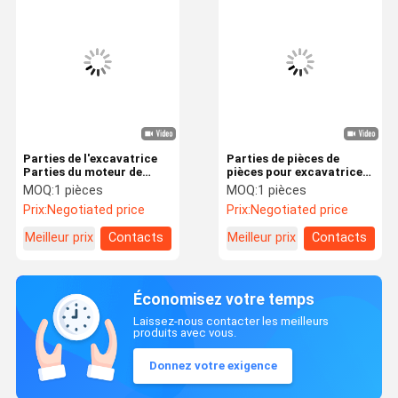
Parties de l'excavatrice
Parties de pièces de
Parties du moteur de
pièces pour excavatrice
voyage R450-7 34E7-
R305-7 R320-7 31N8-
MOQ:
1 pièces
MOQ:
1 pièces
03050 Pour Hyundai
40062 31N9-40032
Prix:
Negotiated price
Prix:
Negotiated price
Moteur de voyage Pour
Hyundai
Meilleur prix
Contacts
Meilleur prix
Contacts
Économisez votre temps
Laissez-nous contacter les meilleurs
produits avec vous.
Donnez votre exigence