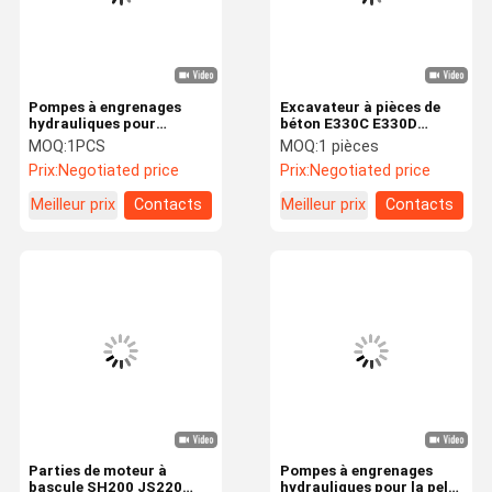
Pompes à engrenages
Excavateur à pièces de
hydrauliques pour
béton E330C E330D
excavatrice Belparts 126-
E328D réduction de
MOQ:
1PCS
MOQ:
1 pièces
2016 E320 E312B E310C
déplacement 227-6189
Prix:
Negotiated price
Prix:
Negotiated price
Meilleur prix
Contacts
Meilleur prix
Contacts
À La Maison
Produits
Vidéos
À Propos De
Nous
Parties de moteur à
Pompes à engrenages
bascule SH200 JS220
hydrauliques pour la pelle