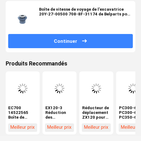
Boîte de vitesse de voyage de l'excavatrice
20Y-27-00500 708-8F-31174 de Belparts pour
KOMATSU PC200-8
Continuer
Produits Recommandés
EC700
EX120-3
Réducteur de
PC300-6
14522565
Réduction
déplacement
PC300-6E
Boîte de
des
ZX120 pour
PC350-6
vitesses de
déplacements
pièces de
Réduction 
déplacement
pour les
rechange
déplaceme
Meilleur prix
Meilleur prix
Meilleur prix
Meilleur p
de
pièces de
d'excavatrice
pour pièce
l'excavateur
rechange de
Hitachi
de rechan
Boîte de
pelleteuses
9180731
d'excavatr