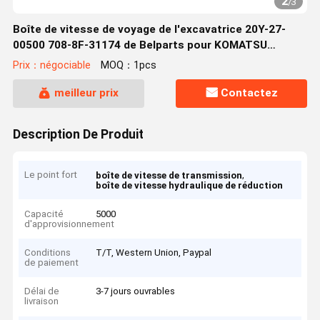
2
/
3
Boîte de vitesse de voyage de l'excavatrice 20Y-27-
00500 708-8F-31174 de Belparts pour KOMATSU
PC200-8
Prix：négociable
MOQ：1pcs
meilleur prix
Contactez
Description De Produit
Le point fort
,
boîte de vitesse de transmission
boîte de vitesse hydraulique de réduction
Capacité
5000
d'approvisionnement
Conditions
T/T, Western Union, Paypal
de paiement
Délai de
3-7 jours ouvrables
livraison