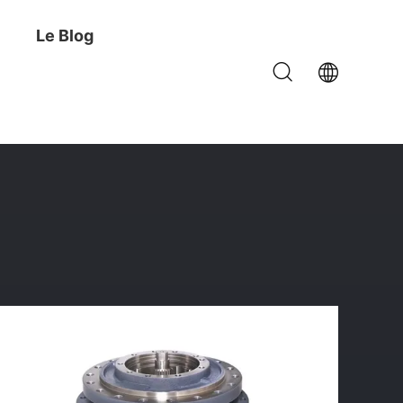
Le Blog
30 D'entraînement De SY365 LG936 SY365 LG936 SK330-8