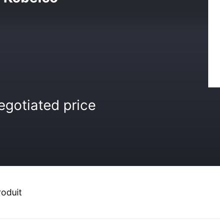
egotiated price
roduit