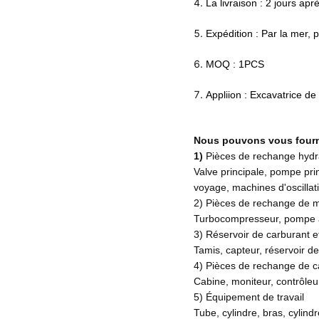
4.
La livraison : 2 jours ap
5.
Expédition : Par la mer, 
6.
MOQ : 1PCS
7.
Appliion : Excavatrice d
Nous pouvons vous fourni
1)
Pièces de rechange hydr
Valve principale, pompe pr
voyage, machines d'oscillat
2) Pièces de rechange de 
Turbocompresseur, pompe à 
3) Réservoir de carburant et
Tamis, capteur, réservoir d
4) Pièces de rechange de c
Cabine, moniteur, contrôleu
5) Équipement de travail
Tube, cylindre, bras, cylin