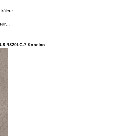
ontrôleur…
ateur…
50-8 R320LC-7 Kobelco