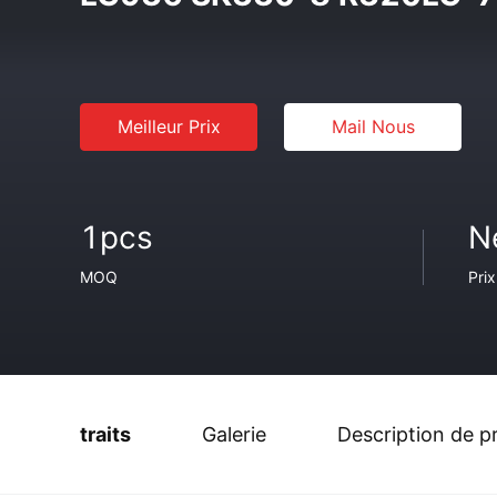
Meilleur Prix
Mail Nous
1pcs
N
MOQ
Prix
traits
Galerie
Description de p