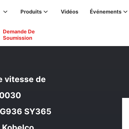
Produits
Vidéos
Événements
Demande De
ion Finale De Boîte De Vitesse De Voyage Des Pièces 31Q8-400
Soumission
e vitesse de
40030
 LG936 SY365
 Kobelco