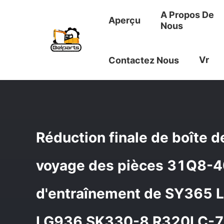
A Propos De
Aperçu
Nous
Aperçu
/
Produits
/
Boîte De Vitesse De Voyage
/
Réduct
Vr
Contactez Nous
R320LC-7 Kobelco
Réduction finale de boîte d
voyage des pièces 31Q8-
d'entraînement de SY365
LG936 SK330-8 R320LC-7