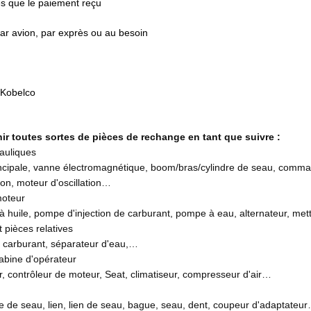
rès que le paiement reçu
par avion, par exprès ou au besoin
e Kobelco
r toutes sortes de pièces de rechange en tant que suivre :
auliques
incipale, vanne électromagnétique, boom/bras/cylindre de seau, comma
ion, moteur d'oscillation…
moteur
huile, pompe d'injection de carburant, pompe à eau, alternateur, me
 pièces relatives
e carburant, séparateur d'eau,…
abine d'opérateur
r, contrôleur de moteur, Seat, climatiseur, compresseur d'air…
dre de seau, lien, lien de seau, bague, seau, dent, coupeur d'adaptateu