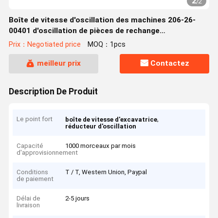
2
/
2
Boîte de vitesse d'oscillation des machines 206-26-
00401 d'oscillation de pièces de rechange
d'excavatrice de PC220-7 PC240-8
Prix：Negotiated price
MOQ：1pcs
meilleur prix
Contactez
Description De Produit
Le point fort
,
boîte de vitesse d'excavatrice
réducteur d'oscillation
Capacité
1000 morceaux par mois
d'approvisionnement
Conditions
T / T, Western Union, Paypal
de paiement
Délai de
2-5 jours
livraison