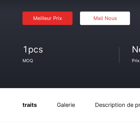
Meilleur Prix
Mail Nous
1pcs
N
MOQ
Prix
traits
Galerie
Description de p