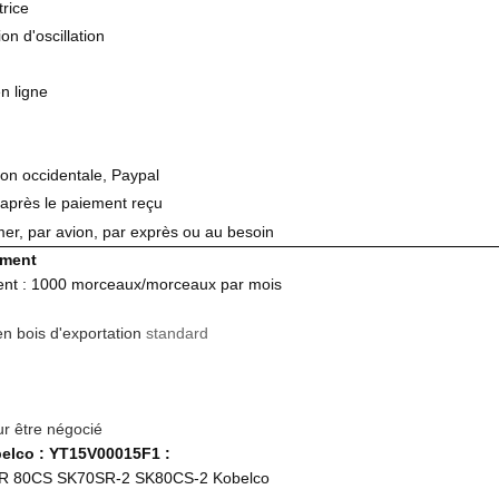
rice
on d'oscillation
n ligne
ion occidentale, Paypal
 après le paiement reçu
mer, par avion, par exprès ou au besoin
ement
ent : 1000 morceaux/morceaux par mois
en bois d'exportation
standard
r être négocié
elco : YT15V00015F1 :
 80CS SK70SR-2 SK80CS-2 Kobelco