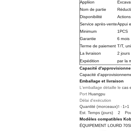
Appliion
Excavat
Nom de partie
Réducti
Disponibilité
Actions
Service après-vente
Appui e
Minimum
1PCS
Garantie
6 mois
Terme de paiement
T/T, un
La livraison
2 jours
Expédition
par la 
Capacité d'approvisionn
Capacité d'approvisionnem
Emballage et livraison
L'emballage détaille le
cas 
Port
Huangpu
Délai d'exécution
Quantité (morceaux)
1
1
1 -
>
Est. Temps (jours)
2
Pou
Modèles compatibles Kob
ÉQUIPEMENT LOURD 70SR