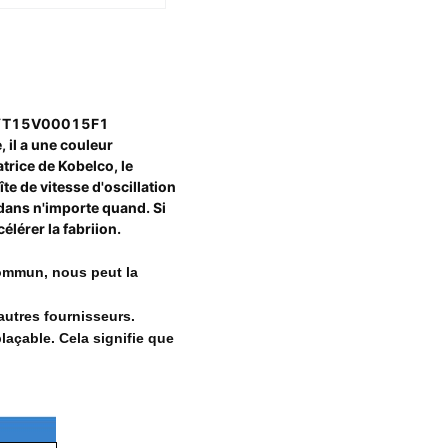
-8 YT15V00015F1
 il a une couleur
atrice de Kobelco, le
te de vitesse d'oscillation
dans n'importe quand. Si
élérer la fabriion.
 commun, nous peut la
autres fournisseurs.
laçable. Cela signifie que