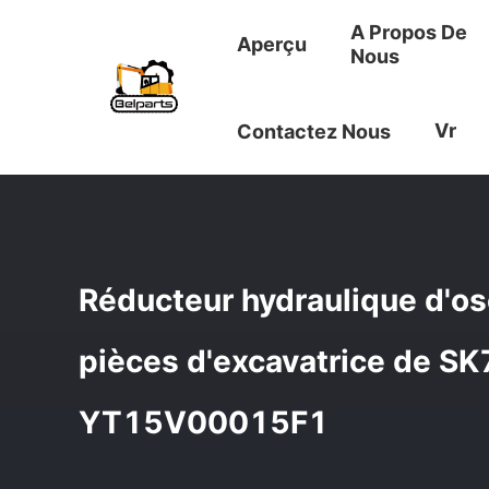
A Propos De
Aperçu
Nous
Aperçu
/
Produits
/
Boîte De Vitesse D'oscillation
/
Réduc
Vr
Contactez Nous
Réducteur hydraulique d'osc
pièces d'excavatrice de S
YT15V00015F1