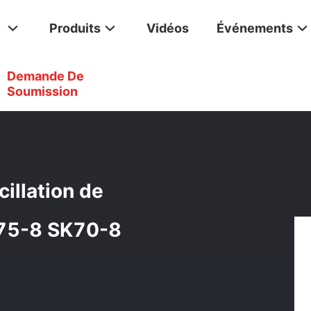
Produits
Vidéos
Événements
Demande De
teur Hydraulique D'oscillation De Pièces D'excavatrice De SK75
Soumission
illation de
K75-8 SK70-8