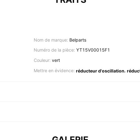
Nom de marque:
Belparts
Numéro de la pièce:
YT15V00015F1
Couleur:
vert
,
Mettre en évidence:
réducteur d'oscillation
réduct
GALERIE