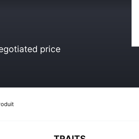
egotiated price
roduit
TRAITS