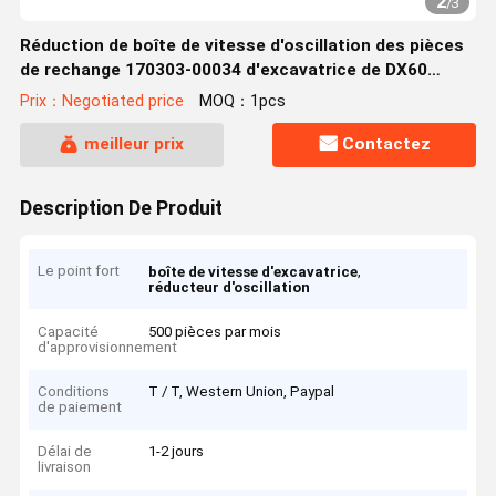
2
/
3
Réduction de boîte de vitesse d'oscillation des pièces
de rechange 170303-00034 d'excavatrice de DX60
SY65-9
Prix：Negotiated price
MOQ：1pcs
meilleur prix
Contactez
Description De Produit
Le point fort
,
boîte de vitesse d'excavatrice
réducteur d'oscillation
Capacité
500 pièces par mois
d'approvisionnement
Conditions
T / T, Western Union, Paypal
de paiement
Délai de
1-2 jours
livraison