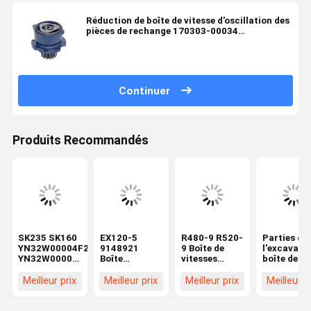
Réduction de boîte de vitesse d'oscillation des
pièces de rechange 170303-00034
d'excavatrice de DX60 SY65-9
Continuer
Produits Recommandés
SK235 SK160
EX120-5
R480-9 R520-
Parties de
YN32W00004F2
9148921
9 Boîte de
l'excavatri
YN32W00001F1
Boîte
vitesses
boîte de
Boîte
d'engrenages
pivotante
vitesses
d'engrenages
de rotation
pour pièces
pivotante
Meilleur prix
Meilleur prix
Meilleur prix
Meilleur p
de rotation
d'excavatrice
détachées de
208-26-
d'excavatrice
Boîte
pelleteuses
00220 Pou
Réducteur
d'engrenages
Hyundai
Komatsu