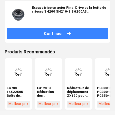
Excavatrice en acier Final Drive de la boîte de
vitesse SH200 SH210-8 SH200A3
YN15V00051F4 de voyage
Continuer
Produits Recommandés
EC700
EX120-3
Réducteur de
PC300-6
14522565
Réduction
déplacement
PC300-6E
Boîte de
des
ZX120 pour
PC350-6
vitesses de
déplacements
pièces de
Réduction 
déplacement
pour les
rechange
déplaceme
Meilleur prix
Meilleur prix
Meilleur prix
Meilleur p
de
pièces de
d'excavatrice
pour pièce
l'excavateur
rechange de
Hitachi
de rechan
Boîte de
pelleteuses
9180731
d'excavatr