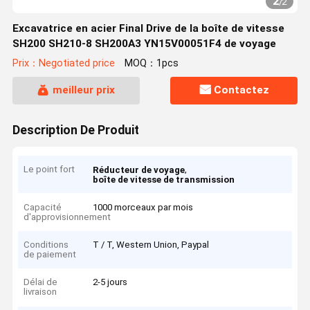
2
/
2
Excavatrice en acier Final Drive de la boîte de vitesse
SH200 SH210-8 SH200A3 YN15V00051F4 de voyage
Prix：Negotiated price
MOQ：1pcs
meilleur prix
Contactez
Description De Produit
Le point fort
,
Réducteur de voyage
boîte de vitesse de transmission
Capacité
1000 morceaux par mois
d'approvisionnement
Conditions
T / T, Western Union, Paypal
de paiement
Délai de
2-5 jours
livraison