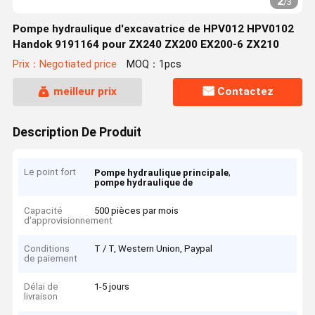
2
/
3
Pompe hydraulique d'excavatrice de HPV012 HPV0102
Handok 9191164 pour ZX240 ZX200 EX200-6 ZX210
Prix：Negotiated price
MOQ：1pcs
meilleur prix
Contactez
Description De Produit
Le point fort
,
Pompe hydraulique principale
pompe hydraulique de
Capacité
500 pièces par mois
d'approvisionnement
Conditions
T / T, Western Union, Paypal
de paiement
Délai de
1-5 jours
livraison