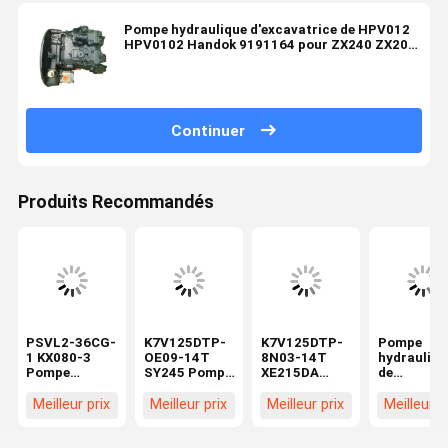
Pompe hydraulique d'excavatrice de HPV012
HPV0102 Handok 9191164 pour ZX240 ZX200
EX200-6 ZX210
Continuer
Produits Recommandés
PSVL2-36CG-
K7V125DTP-
K7V125DTP-
Pompe
1 KX080-3
OE09-14T
8N03-14T
hydrauliqu
Pompe
SY245 Pompe
XE215DA
de
hydraulique
hydraulique
pelle Pompe
remplacem
principale
principale
Principale
PVD-0B-20
Meilleur prix
Meilleur prix
Meilleur prix
Meilleur p
Compatible
pour
Hydraulique
5AG-5080
avec une
excavatrice
Engins de
13 dents
mini-
Pompes à
Chantier
Assemblag