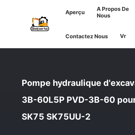
A Propos De
Aperçu
Nous
Aperçu
/
Produits
/
Pompe Hydraulique D'excavatrice
/
Vr
Contactez Nous
Pompe hydraulique d'excav
3B-60L5P PVD-3B-60 pour l
SK75 SK75UU-2