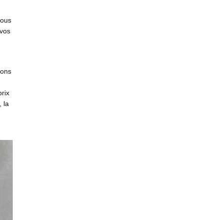
nous
 vos
vons
rix
 la