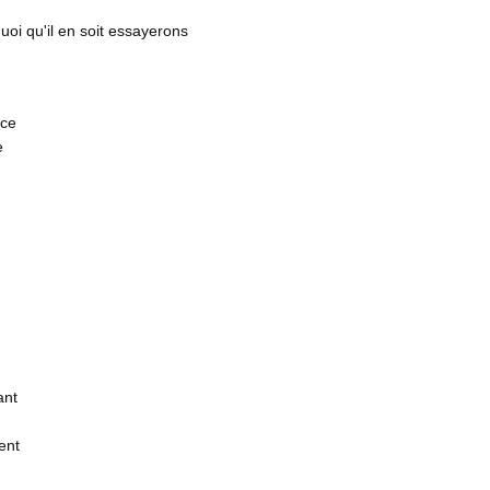
i qu'il en soit essayerons
rce
e
ant
ent