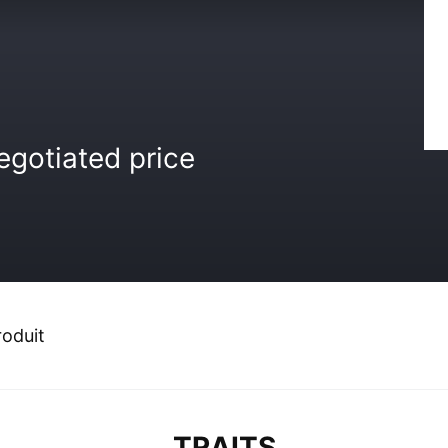
egotiated price
roduit
TRAITS