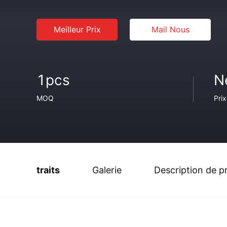
Meilleur Prix
Mail Nous
1pcs
N
MOQ
Prix
traits
Galerie
Description de p