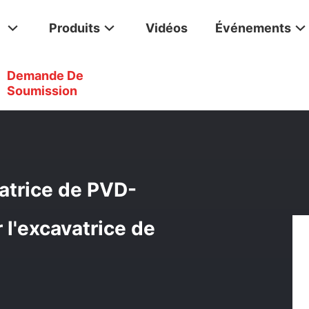
Produits
Vidéos
Événements
Demande De
Pompe Hydraulique D'excavatrice De PVD-3B-60L5P PVD-3B-60 Po
Soumission
atrice de PVD-
'excavatrice de