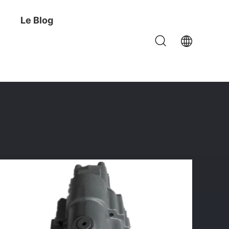
Le Blog
ur L'excavatrice De SK75 SK75UU-2