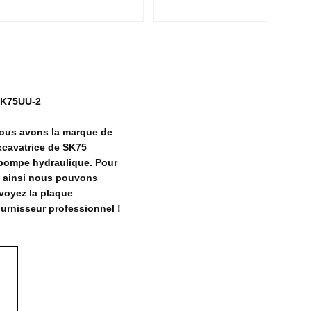
 SK75UU-2
ous avons la marque de
excavatrice de SK75
 pompe hydraulique. Pour
n, ainsi nous pouvons
nvoyez la plaque
ournisseur professionnel !