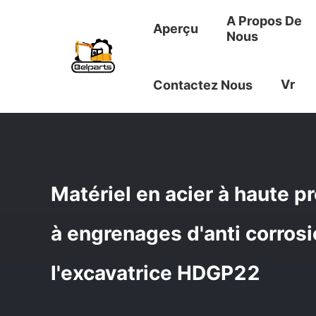
A Propos De
Aperçu
Nous
Aperçu
/
Produits
/
Gear Pompe Hydraulique
/
Matériel
Vr
Contactez Nous
Matériel en acier à haute 
à engrenages d'anti corros
l'excavatrice HDGP22