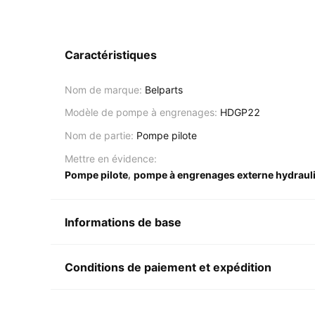
Caractéristiques
Nom de marque:
Belparts
Modèle de pompe à engrenages:
HDGP22
Nom de partie:
Pompe pilote
Mettre en évidence:
,
Pompe pilote
pompe à engrenages externe hydraul
Informations de base
Conditions de paiement et expédition