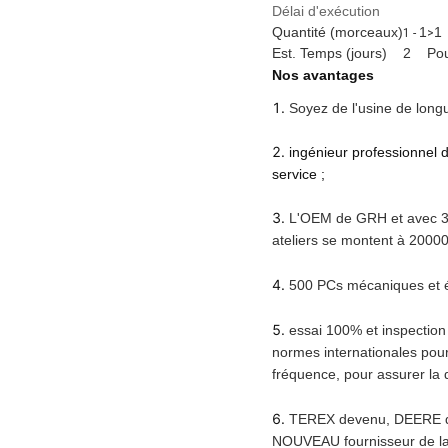
Délai d'exécution
Quantité (morceaux)
1
1
1 -
>
Est. Temps (jours)
2
Pou
Nos avantages
1.
Soyez de l'usine de long
2.
ingénieur professionnel 
service ;
3.
L'OEM de GRH et avec 3
ateliers se montent à 20000
4.
500 PCs mécaniques et é
5.
essai 100% et inspection
normes internationales pour
fréquence, pour assurer la q
6.
TEREX devenu, DEERE 
NOUVEAU fournisseur de