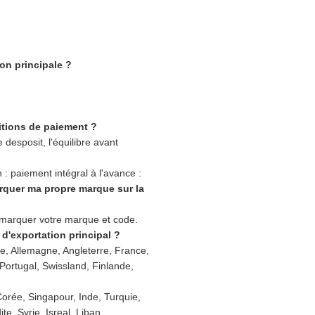
ion principale ?
itions de paiement ?
desposit, l'équilibre avant
 paiement intégral à l'avance :
arquer ma propre marque sur la
t marquer votre marque et code.
 d'exportation principal ?
lie, Allemagne, Angleterre, France,
Portugal, Swissland, Finlande,
Corée, Singapour, Inde, Turquie,
te, Syrie, Isreal, Liban