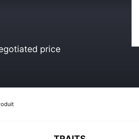
egotiated price
roduit
TRAITS