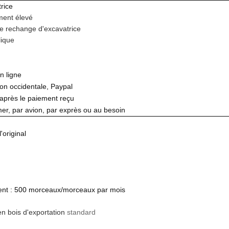
rice
ent élevé
e rechange d'excavatrice
lique
n ligne
ion occidentale, Paypal
 après le paiement reçu
mer, par avion, par exprès ou au besoin
'original
ent : 500 morceaux/morceaux par mois
en bois d'exportation
standard