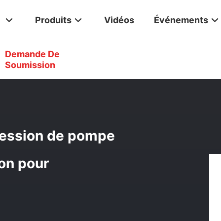
Produits
Vidéos
Événements
Demande De
 En Acier À Haute Pression De Pompe À Engrenages D'anti Corrosion
Soumission
pression de pompe
ion pour