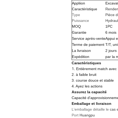
Appliion
Excavat
Caractéristique
Rendem
Type
Pièce d
Puissance
Hydrau
MOQ
1PC
Garantie
6 mois
Service après-vente
Appui e
Terme de paiement
T/T, un
La livraison
2 jours
Expédition
par la 
Caractéristiques
1.
Entièrement match avec l
2. à faible bruit
3. course douce et stable
4. Ayez les actions
Assurez la capacité
Capacité d'approvisionnem
Emballage et livraison
L'emballage détaille le
cas 
Port
Huangpu