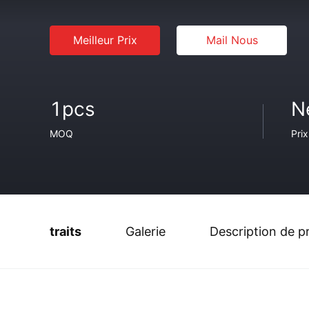
Meilleur Prix
Mail Nous
1pcs
N
MOQ
Prix
traits
Galerie
Description de p