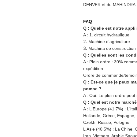
DENVER et du MAHINDRA.
FAQ
Q : Quelle est notre appli
A : 1. circuit hydraulique
2.
Machine d'agriculture
3.
Machina de construction
Q : Quelles sont les cond
A : Plein ordre : 30% comme 
expédition :
Ordre de commande/témoin :
Q : Est-ce que je peux m
pompe ?
A : Oui. Le plein ordre peu
Q : Quel est notre marché
A : L'Europe (41,7%) : L'Ita
Hollande, Grèce, Espagne, 
Czekh, Russie, Pologne
L'Asie (40,5%) : La Chine, 
Iran, Vietnam, Arabie Saoudi