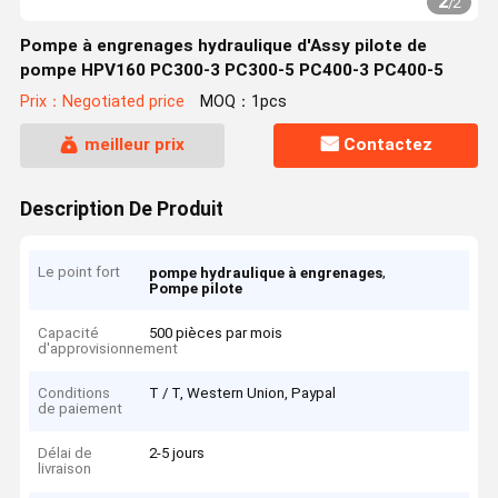
2
/
2
Pompe à engrenages hydraulique d'Assy pilote de
pompe HPV160 PC300-3 PC300-5 PC400-3 PC400-5
Prix：Negotiated price
MOQ：1pcs
meilleur prix
Contactez
Description De Produit
Le point fort
,
pompe hydraulique à engrenages
Pompe pilote
Capacité
500 pièces par mois
d'approvisionnement
Conditions
T / T, Western Union, Paypal
de paiement
Délai de
2-5 jours
livraison