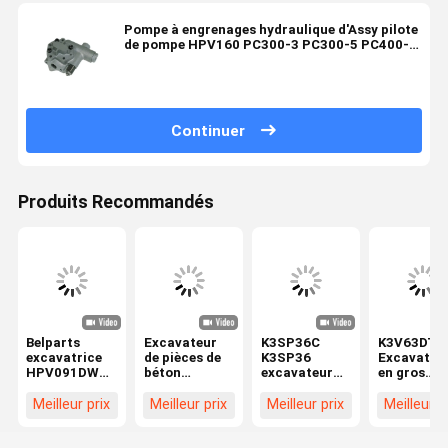
Pompe à engrenages hydraulique d'Assy pilote
de pompe HPV160 PC300-3 PC300-5 PC400-3
PC400-5
Continuer
Produits Recommandés
Belparts
Excavateur
K3SP36C
K3V63DT
excavatrice
de pièces de
K3SP36
Excavateu
HPV091DW
béton
excavateur
en gros
EX100-2
YT10V00005F1
pompe à
pompe à
EX200-2
Assemblage
engrenages
engrenage
Meilleur prix
Meilleur prix
Meilleur prix
Meilleur p
pompe à
de pompe à
hydrauliques
hydrauliqu
engrenages
engrenages
YT10V00005F1
pour
hydraulique
hydrauliques
Pour TB175
HYUNDAI