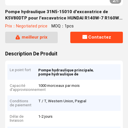
2
/
5
Pompe hydraulique 31N5-15010 d'excavatrice de
K5V80DTP pour l'excavatrice HUNDAI R140W-7 R160W-
7
Prix：Negotiated price
MOQ：1pcs
meilleur prix
Contactez
Description De Produit
Le point fort
,
Pompe hydraulique principale
pompe hydraulique de
Capacité
1000 morceaux par mois
d'approvisionnement
Conditions
T / T, Western Union, Paypal
de paiement
Délai de
1-2 jours
livraison