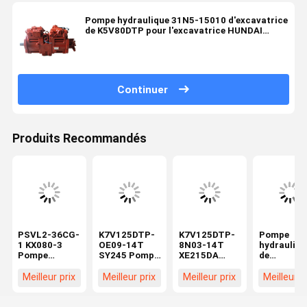
Pompe hydraulique 31N5-15010 d'excavatrice
de K5V80DTP pour l'excavatrice HUNDAI
R140W-7 R160W-7
Continuer
Produits Recommandés
PSVL2-36CG-
K7V125DTP-
K7V125DTP-
Pompe
1 KX080-3
OE09-14T
8N03-14T
hydrauliqu
Pompe
SY245 Pompe
XE215DA
de
hydraulique
hydraulique
pelle Pompe
remplacem
principale
principale
Principale
PVD-0B-20
Meilleur prix
Meilleur prix
Meilleur prix
Meilleur p
Compatible
pour
Hydraulique
5AG-5080
avec une
excavatrice
Engins de
13 dents
mini-
Pompes à
Chantier
Assemblag