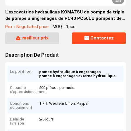
2
/
4
L'excavatrice hydraulique KOMATSU de pompe de triple
de pompe à engrenages de PC40 PC50UU pompent des
pièces
Prix：Negotiated price
MOQ：1pcs
meilleur prix
Contactez
Description De Produit
Le point fort
,
pompe hydraulique à engrenages
pompe à engrenages externe hydraulique
Capacité
500 pièces par mois
d'approvisionnement
Conditions
T / T, Western Union, Paypal
de paiement
Délai de
2-5 jours
livraison