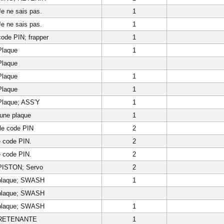
Je ne sais pas.
1
Je ne sais pas.
1
code PIN; frapper
1
Plaque
1
Plaque
Plaque
1
Plaque
1
Plaque; ASS'Y
1
 une plaque
1
 le code PIN
2
 code PIN.
2
 code PIN.
2
 PISTON; Servo
2
 plaque; SWASH
1
 plaque; SWASH
 plaque; SWASH
1
 RETENANTE
1