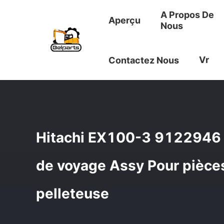
A Propos De
Aperçu
Nous
Aperçu
/
Produits
/
Assy De Moteur De Voyage
/
Hitach
Vr
Contactez Nous
Hitachi EX100-3 9122946
de voyage Assy Pour pièce
pelleteuse