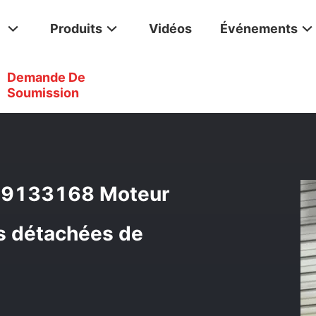
Produits
Vidéos
Événements
Demande De
i EX100-3 9122946 9133168 Moteur De Voyage Assy Pour Pièces D
Soumission
 9133168 Moteur
s détachées de