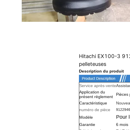
Hitachi EX100-3 91
pelleteuses
Description du produit
Service après-vente
Assista
Application du
Pièces 
présent règlement
Caractéristique
Nouvea
numéro de pièce
9122946
Pour l
Modèle
Garantie
6 mois