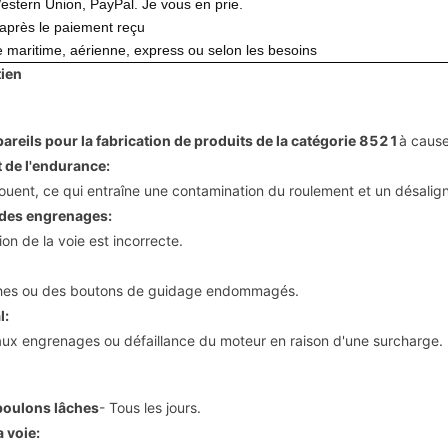
Western Union, PayPal. Je vous en prie.
 après le paiement reçu
e maritime, aérienne, express ou selon les besoins
tien
areils pour la fabrication de produits de la catégorie 8521
à cause
 de l'endurance:
houent, ce qui entraîne une contamination du roulement et un désali
 des engrenages:
ion de la voie est incorrecte.
ches ou des boutons de guidage endommagés.
l:
aux engrenages ou défaillance du moteur en raison d'une surcharge.
 boulons lâches
- Tous les jours.
a voie: