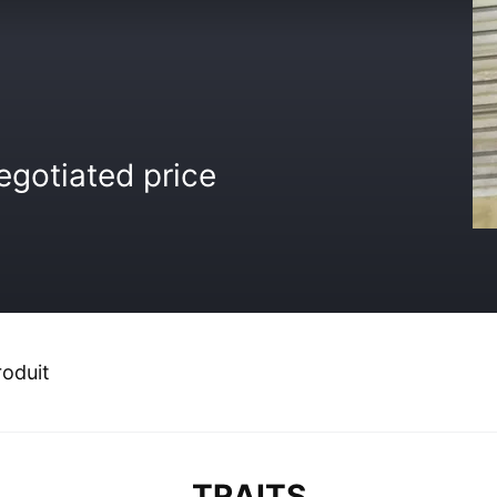
egotiated price
roduit
TRAITS