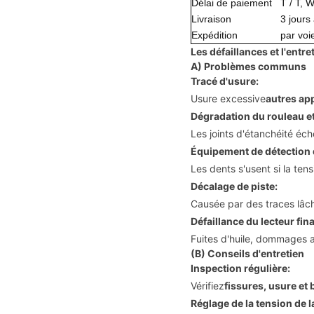
Délai de paiement
T / T, 
Livraison
3 jours
Expédition
par voi
Les défaillances et l'entre
A) Problèmes communs
Tracé d'usure:
Usure excessive
autres app
Dégradation du rouleau et
Les joints d'étanchéité éc
Équipement de détection
Les dents s'usent si la tens
Décalage de piste:
Causée par des traces lâ
Défaillance du lecteur fina
Fuites d'huile, dommages 
(B) Conseils d'entretien
Inspection régulière:
Vérifiez
fissures, usure et
Réglage de la tension de l