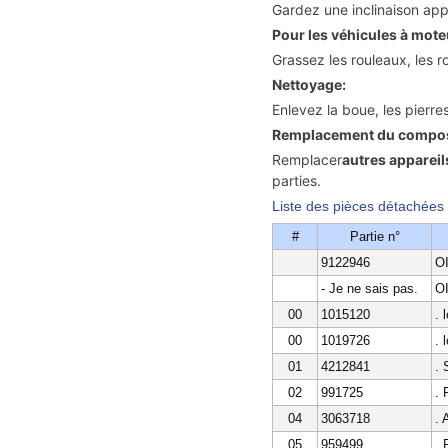
Gardez une inclinaison app
Pour les véhicules à mot
Grassez les rouleaux, les r
Nettoyage:
Enlevez la boue, les pierre
Remplacement du compos
Remplacer
autres appareil
parties.
Liste des pièces détachées
#
Partie n°
9122946
OI
- Je ne sais pas.
OI
00
1015120
. 
00
1019726
. 
01
4212841
. 
02
991725
.
04
3063718
. 
05
959499
.