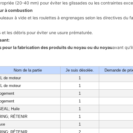
ropriée (20-40 mm) pour éviter les glissades ou les contraintes exce
eur à combustion
ouleaux à vide et les roulettes à engrenages selon les directives du f
s et les débris pour éviter une usure prématurée.
ant:
s pour la fabrication des produits du noyau ou du noyau
avant qu'
Nom de la partie
Je suis désolée.
Demande de pri
L de moteur
1
L de moteur
1
logement
1
logement
1
SEAL; Huile
1
 RING; RÉTENIR
1
Axe
1
 RING; RÉTENIR
2