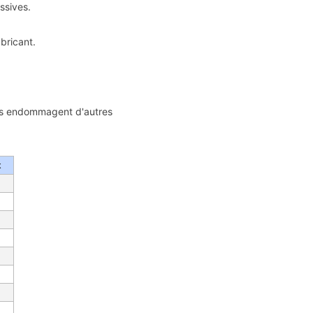
ssives.
abricant.
ils endommagent d'autres
x