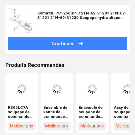
Komatsu PC1250SP-7 21N-62-31201 21N-62-
31221 21N-62-31230 Soupape hydraulique
d'excavatrice OEM
Continuer
Produits Recommandés
R360LC7A
Ensemble de
Ensemble de
Assy de
soupape de
vanne de
soupape de
soupape d
commande
commande
commande
command
hydraulique
hydraulique
hydraulique
hydrauliqu
pour pièces
SK350-8,
SOLAR
PC40MR-2
Meilleur prix
Meilleur prix
Meilleur prix
Meilleur p
détachées de
pièces de
420LC-V pour
pour pièce
pelle 31NA-
rechange
pièces de
de rechan