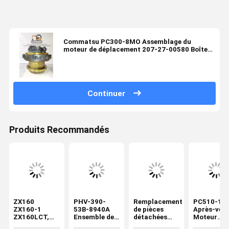
Commatsu PC300-8MO Assemblage du
moteur de déplacement 207-27-00580 Boîte
de vitesses à entraînement final
Continuer
Produits Recommandés
ZX160
PHV-390-
Remplacement
PC510-10
ZX160-1
53B-8940A
de pièces
Après-ven
ZX160LCT,
Ensemble de
détachées
Moteur
ZX185USR
moteur de
pour mini-
hydrauliqu