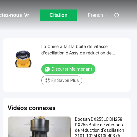
ctez-nous
Vr
Citation
French
La Chine a fait la boîte de vitesse
d'oscillation d'Assy de réduction de
groupe d'excavatrice de PC200-6
PC210-6 20Y-26-00150
Discuter Maintenant
En Savoir Plus
Vidéos connexes
Doosan DX255LC DH258
DX255 Boîte de vitesses
de réduction d'oscillation
2101-1025I K1004037A