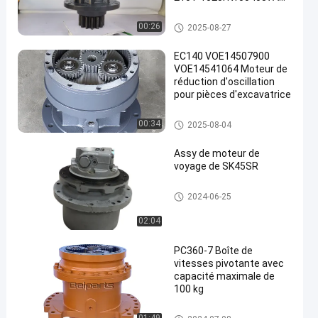
Pour pièces d'excavatrice
boîte de vitesse d'oscillation
00:26
2025-08-27
EC140 VOE14507900
VOE14541064 Moteur de
réduction d'oscillation
pour pièces d'excavatrice
boîte de vitesse d'oscillation
00:34
2025-08-04
Assy de moteur de
voyage de SK45SR
Assy de moteur de voyage
2024-06-25
02:04
PC360-7 Boîte de
vitesses pivotante avec
capacité maximale de
100 kg
boîte de vitesse d'oscillation