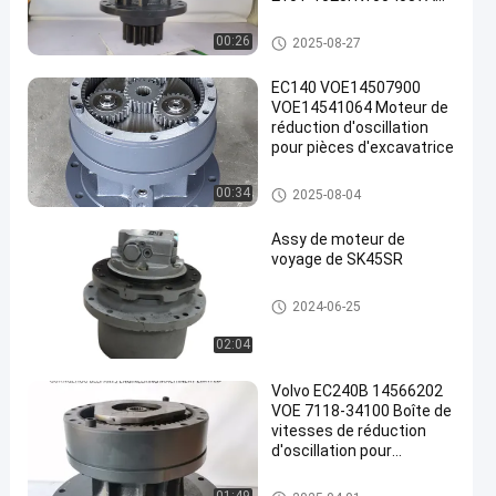
Pour pièces d'excavatrice
boîte de vitesse d'oscillation
00:26
2025-08-27
EC140 VOE14507900
VOE14541064 Moteur de
réduction d'oscillation
pour pièces d'excavatrice
boîte de vitesse d'oscillation
00:34
2025-08-04
Assy de moteur de
voyage de SK45SR
Assy de moteur de voyage
2024-06-25
02:04
Volvo EC240B 14566202
VOE 7118-34100 Boîte de
vitesses de réduction
d'oscillation pour
excavatrice à rampe
boîte de vitesse d'oscillation