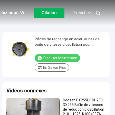
ctez-nous
Vr
Citation
French
Pièces de rechange en acier jaunes de
boîte de vitesse d'oscillation pour
l'excavatrice YC85 HD307 SH60 LG907
Discuter Maintenant
En Savoir Plus
Vidéos connexes
Doosan DX255LC DH258
DX255 Boîte de vitesses
de réduction d'oscillation
2101-1025I K1004037A