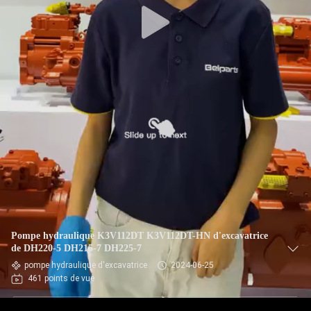
Pompe hydraulique K3V112DT K3V112DT-HN d'excavatrice
de DH220-5 DH215-7 DH225-7
pompe hydraulique d'excavatrice
2024-06-25
461 points de vue