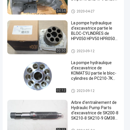
3 ZX230-3
pompe hydraulique d'excavatri
04:54
2020-04-27
ce
La pompe hydraulique
d'excavatrice partie le
BLOC-CYLINDRES de
HPV050 HPV50 HPR050
pour la pompe à huile de
piston de réparation
pièces de pompe hydraulique
00:50
2023-09-12
d'excavatrice
La pompe hydraulique
d'excavatrice de
KOMATSU partie le bloc-
cylindres de PC210-7K
PC210-8
pièces de pompe hydraulique
02:12
2023-09-12
d'excavatrice
Arbre d'entraînement de
Hydraulic Pump Parts
d'excavatrice de SK200-8
SK210-8 SK210-9 GM38
YN15V00037S102
pièces de pompe hydraulique