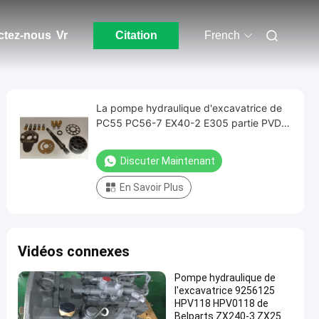
ctez-nous
Vr
Citation
French
La pompe hydraulique d'excavatrice de
PC55 PC56-7 EX40-2 E305 partie PVD-
2B-42L
Discuter Maintenant
En Savoir Plus
Vidéos connexes
Pompe hydraulique de
l'excavatrice 9256125
HPV118 HPV0118 de
Belparts ZX240-3 ZX250-