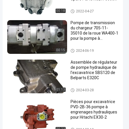
XJBN-00847 XJBN-00520
d'excavatrice de R290LC-
Gear Pompe hydraulique
00:18
2022-04-27
7 R360LC-7
Pompe de transmission
du chargeur 705-11-
35010 de la roue WA400-1
pour la pompe à
engrenages hydraulique
WA380-1
Gear Pompe hydraulique
00:15
2024-06-19
Assemblée de régulateur
de pompe hydraulique de
l'excavatrice SBS120 de
Belparts E320C
Gear Pompe hydraulique
01:13
2024-03-28
Pièces pour excavatrice
PVD-2B-36 pompe à
engrenages hydrauliques
pour Hitachi EX30-2
Gear Pompe hydraulique