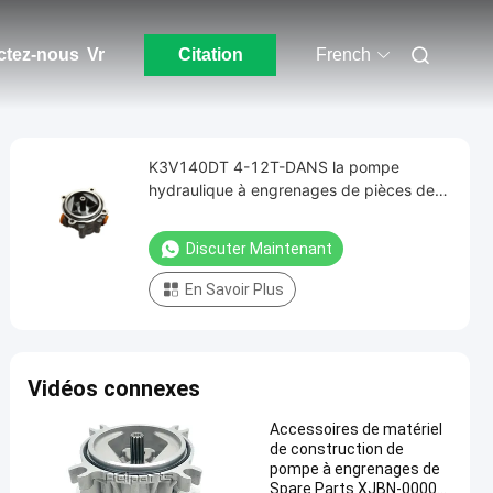
ctez-nous
Vr
Citation
French
K3V140DT 4-12T-DANS la pompe
hydraulique à engrenages de pièces de
rechange d'excavatrice
Discuter Maintenant
En Savoir Plus
Vidéos connexes
Accessoires de matériel
de construction de
pompe à engrenages de
Spare Parts XJBN-00002