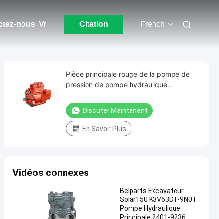
ctez-nous
Vr
Citation
French
Pièce principale rouge de la pompe de
pression de pompe hydraulique
d'excavatrice seule K3V140 Spart
Discuter Maintenant
En Savoir Plus
Vidéos connexes
Belparts Excavateur
Solar150 K3V63DT-9N0T
Pompe Hydraulique
Principale 2401-9236