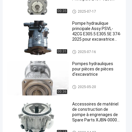
2401-9236B Pour Pièces
Doosan
pompe hydraulique d'excavatri
00:35
2025-07-17
ce
Pompe hydraulique
principale Assy PSVL-
42CG E305.5 E305.5E 374-
2025 pour excavatrice
Belparts
pompe hydraulique d'excavatri
00:31
2025-07-16
ce
Pompes hydrauliques
pour pièces de pièces
d'excavatrice
pompe hydraulique d'excavatri
2025-05-20
ce
00:36
Accessoires de matériel
de construction de
pompe à engrenages de
Spare Parts XJBN-00002
XJBN-00847 XJBN-00520
d'excavatrice de R290LC-
Gear Pompe hydraulique