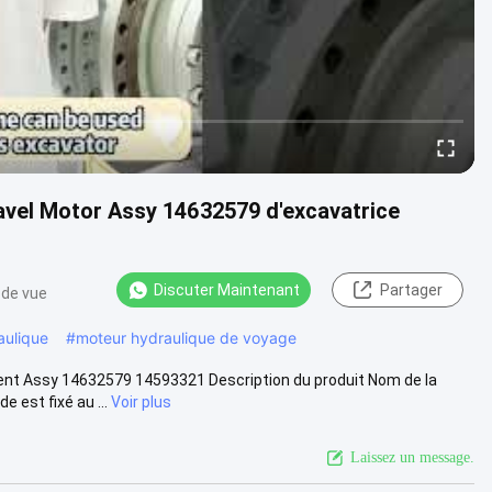
vel Motor Assy 14632579 d'excavatrice
Discuter Maintenant
Partager
 de vue
aulique
#
moteur hydraulique de voyage
t Assy 14632579 14593321 Description du produit Nom de la
 est fixé au ...
Voir plus
Laissez un message.