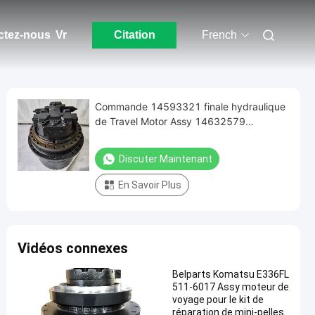
ctez-nous
Vr
Citation
French
Commande 14593321 finale hydraulique
de Travel Motor Assy 14632579
d'excavatrice d'EC380D EC380E EC480D
EC480E
Discuter Maintenant
En Savoir Plus
Vidéos connexes
Belparts Komatsu E336FL
511-6017 Assy moteur de
voyage pour le kit de
réparation de mini-pelles