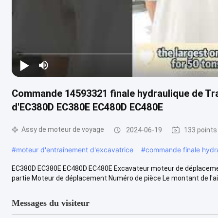
Commande 14593321 finale hydraulique de Tra
d'EC380D EC380E EC480D EC480E
Assy de moteur de voyage
2024-06-19
133 points
#
moteur d'entraînement d'excavatrice
#
commande finale hydr
EC380D EC380E EC480D EC480E Excavateur moteur de déplacemen
partie Moteur de déplacement Numéro de pièce Le montant de l'aide
Messages du visiteur