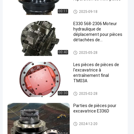
Assy de moteur de voyage
00:11
2025-09-18
E330 568-2306 Moteur
hydraulique de
déplacement pour pièces
détachées de
pelleteuses
Assy de moteur de voyage
00:40
2025-05-28
Les pièces de pièces de
l'excavatrice à
entraînement final
TM03A
Assy de moteur de voyage
00:30
2025-02-28
Parties de pièces pour
excavatrice E336D
Assy de moteur de voyage
2024-12-20