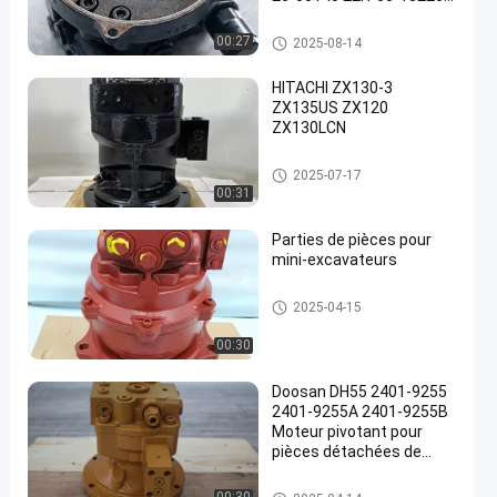
Pour pièces de
pelleteuses
Excavatrice Swing Motor
00:27
2025-08-14
HITACHI ZX130-3
ZX135US ZX120
ZX130LCN
Excavatrice Swing Motor
2025-07-17
00:31
Parties de pièces pour
mini-excavateurs
Excavatrice Swing Motor
2025-04-15
00:30
Doosan DH55 2401-9255
2401-9255A 2401-9255B
Moteur pivotant pour
pièces détachées de
pelleteuses
Excavatrice Swing Motor