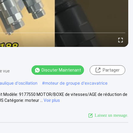
Discuter Maintenant
Partager
e vue
ulique d'oscillation
#
moteur de groupe d'excavatrice
it Modèle: 9177550 MOTOR/BOXE de vitesses/AGE de réduction de
Catégorie: moteur ...
Voir plus
Laissez un message.