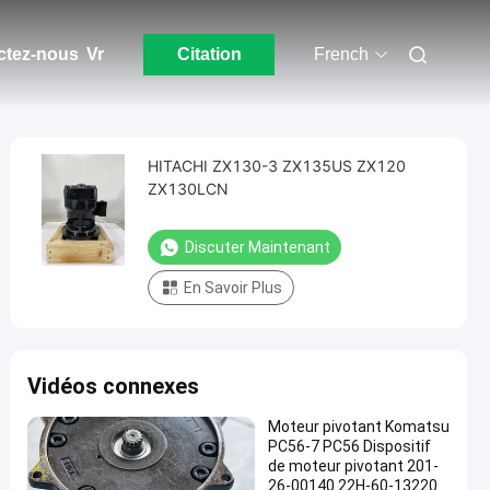
ctez-nous
Vr
Citation
French
HITACHI ZX130-3 ZX135US ZX120
ZX130LCN
Discuter Maintenant
En Savoir Plus
Vidéos connexes
Moteur pivotant Komatsu
PC56-7 PC56 Dispositif
de moteur pivotant 201-
26-00140 22H-60-13220