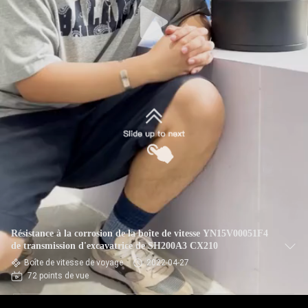
Résistance à la corrosion de la boîte de vitesse YN15V00051F4
de transmission d'excavatrice de SH200A3 CX210
Boîte de vitesse de voyage
2022-04-27
72 points de vue