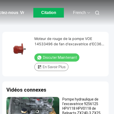
ctez-nous
Vr
Citation
French
Moteur de rouge de la pompe VOE
14533496 de fan d'excavatrice d'EC360
EC380 EC460 EC480
Discuter Maintenant
En Savoir Plus
Vidéos connexes
Pompe hydraulique de
l'excavatrice 9256125
HPV118 HPV0118 de
Belparts ZX240-3 ZX250-