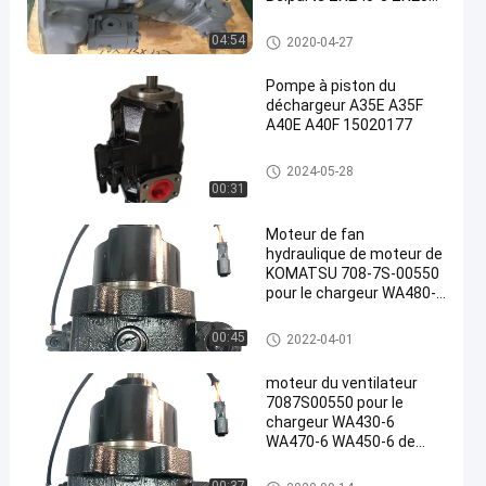
3 ZX230-3
pompe hydraulique d'excavatri
04:54
2020-04-27
ce
Pompe à piston du
déchargeur A35E A35F
A40E A40F 15020177
Moteur de fan hydraulique
2024-05-28
00:31
Moteur de fan
hydraulique de moteur de
KOMATSU 708-7S-00550
pour le chargeur WA480-6
de roue
Moteur de fan hydraulique
00:45
2022-04-01
moteur du ventilateur
7087S00550 pour le
chargeur WA430-6
WA470-6 WA450-6 de
roue
Moteur de fan hydraulique