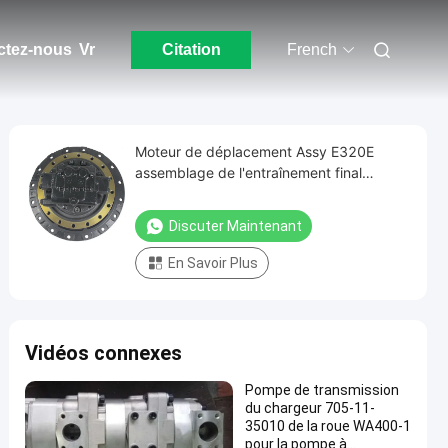
ctez-nous
Vr
Citation
French
Moteur de déplacement Assy E320E
assemblage de l'entraînement final
hydraulique 334-9986
Discuter Maintenant
En Savoir Plus
Vidéos connexes
Pompe de transmission
du chargeur 705-11-
35010 de la roue WA400-1
pour la pompe à