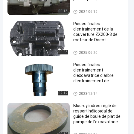
engrenages hydraulique
WA380-1
Gear Pompe hydraulique
00:15
2024-06-19
Pièces finales
d'entraînement de la
couverture ZX200-3 de
moteur de Direct
Injection Travel
d'excavatrice de Belparts
pièces finales d'entraînement
00:35
2025-06-20
d'excavatrice
Pièces finales
d'entraînement
d'excavatrice d'arbre
d'entraînement de
moteur de voyage de
Hitachi EX270-5 EX300-3
pièces finales d'entraînement
02:12
2023-12-14
ZX270 ZX280 EX310-3
d'excavatrice
HMGC48
Bloc-cylindres réglé de
ressort hélicoïdal de
guide de boule de plat de
pompe de l'excavatrice
M2X96 d'entraînement
d'arbre de plat principal
pièces finales d'entraînement